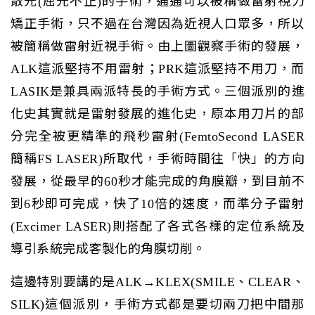
散光(屈光不正)的手術，通通可以被稱做雷射視力
矯正手術，只不過在台灣因為近視人口眾多，所以
被簡稱做雷射近視手術。由上圖觀察手術的發展，
ALK這派堅持不用雷射；PRK這派堅持不用刀，而
LASIK是兼具兩派特長的手術方式。三個派別的進
化史其實就是雷射發展的進化史，原本用刀片的部
分完全被更精準的飛秒雷射(FemtoSecond LASER
簡稱FS LASER)所取代，手術時間往「快」的方向
發展，從最早的60秒才能完成的角膜瓣，到目前不
到6秒即可完成，快了10倍的速度，而準分子雷射
(Excimer LASER)則搭配了各式各樣的定位系統及
導引系統完成客製化的角膜切削。
這邊特別要講的是ALK→KLEX(SMILE、CLEAR、
SILK)這個派別，手術方式都是要切兩刀把中間那