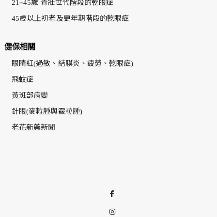
21~45歲 青壯世代階段的乾眼症
45歲以上初老及更年期階段的乾眼症
健保相關
眼睛紅(過敏、結膜炎、疲勞、乾眼症)
飛蚊症
黃斑部病變
針眼(麥粒腫與霰粒腫)
老花新藥新聞