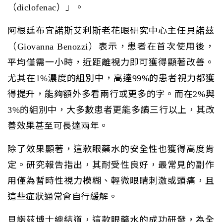
（diclofenac）」。
阿根廷布宜諾斯艾利斯老花眼研究中心主任貝諾茲
（Giovanna Benozzi）表示，患者在首次使用後，
平均僅需一小時，近距離視力即可獲得顯著改善。
尤其在1%濃度的組別中，高達99%的患者視力都獲
得提升，能夠額外多看兩行或更多的字。而在2%與
3%的組別中，大多數患者更能多讀三行以上，其改
善效果甚至可長達兩年。
除了效果顯著，這款眼藥水的安全性也獲得高度肯
定。研究報告指出，其耐受性良好，最常見的副作
用僅為暫時性視力模糊、輕微眼睛刺激或頭痛，且
這些症狀通常會自行緩解。
貝諾茲博士總結道，這款眼藥水的成功研發，為全