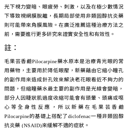
光下視力變暗、眼疲勞、刺激，以及在極少數情況
下導致視網膜脫離，長期局部使用非類固醇抗炎藥
則可能帶來角膜風險。在廣泛推薦這種治療方法之
前，需要進行更多研究來證實安全性和有效性。
註：
毛果芸香鹼Pilocarpine藥水原本是治療青光眼的常
用藥物，主要用於降低眼壓，新藥藉由它縮小瞳孔
的副作用來造成針孔效來解決老花眼看近不夠力的
問題，但縮瞳藥水最主要的副作用是光線會變暗，
部分人因睫狀肌過度收縮可能會有頭暈、頭痛或噁
心等全身性反應，所以新藥在毛果芸香鹼
Pilocarpine的基礎上搭配了diclofenac一種非類固醇
抗炎藥 (NSAID)來緩解不適的症狀。